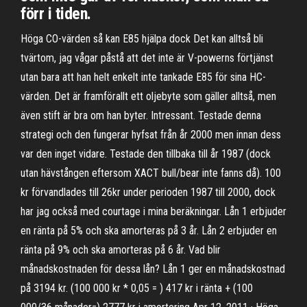
förr i tiden.
Höga CO-värden så kan E85 hjälpa dock Det kan alltså bli
tvärtom, jag vågar påstå att det inte är V-powerns förtjänst
utan bara att han helt enkelt inte tankade E85 för sina HC-
värden. Det är framförallt ett oljebyte som gäller alltså, men
även stift är bra om han byter. Intressant. Testade denna
strategi och den fungerar hyfsat från år 2000 men innan dess
var den inget vidare. Testade den tillbaka till år 1987 (dock
utan hävstången eftersom XACT bull/bear inte fanns då). 100
kr förvandlades till 26kr under perioden 1987 till 2000, dock
har jag också med courtage i mina beräkningar. Lån 1 erbjuder
en ränta på 5% och ska amorteras på 3 år. Lån 2 erbjuder en
ränta på 9% och ska amorteras på 6 år. Vad blir
månadskostnaden för dessa lån? Lån 1 ger en månadskostnad
på 3194 kr. (100 000 kr * 0,05 = ) 417 kr i ränta + (100