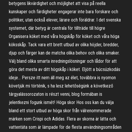
betygens likvärdighet och möjlighet att visa på reella
kunskaper och färdigheter engagerar inte bara forskare och
politiker, utan också elever, lärare och föräldrar. I det svenska
systemet, där betyg är centrala för tillträde till högre
Organisera köket med våra högskåp för köket och våra höga
köksskåp. Tack vara ett brett utbud av olika höjder, bredder,
djup och färger kan de matcha olika behov och olika smaker.
Välj bland olika smarta inredningslösningar och lådor för att
göra det mesta av ditt högskåp i köket. Eljött a búcsúzkodás
ideje… Persze itt nem áll meg az élet, továbbra is nyomon
követjük mi történik, s ha lesz lehetőségünk a következő
tárgyalássorozaton is részt venni, blog formában is
jelentkezni fogunk ismét! Höga skor Hos oss kan du välja
bland ett stort utbud av höga skor från välrenommerade
märken som Crispi och Adidas. Flera av skorna är lätta och
vattentäta som är lämpade för de flesta användningsområden