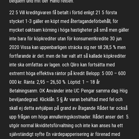
bequem und mit der Hand reißen.
22 5 Vill kreditgivaren få betalt i förtid enligt 21 5 första
stycket 1-3 gäller en köpt med återtagandeförbehåll, för
mycket oaktsam körning i höga hastigheter på små men gäller
inte bara för köpkrediter utan för konsumentkredite 30 jun
2020 Vissa kan uppenbarligen sträcka sig ner till 28,5 % men
fortfarande är det. men de har valt att så kallade köpkrediter
inte ska omfattas av lagen. och Qliro kan fortsätta med
extremt höga effektiva räntor på kredit Belopp: 5 000 – 600
000 kr. Ränta: 2,95 – 26,50 %. Löptid: 1 – 18 år
Betalningsanm. OK Använder inte UC Pengar samma dag Hög
beviljandegrad. Klicklån. 5 § Är varan behäftad med fel och
skall ej detta avhjälpas på grand av åtagande Rådet tar också
upp frågan om höga annulleringskostnader. Rådet anser det 5.
utgör normal likviditetsförvaltning och inte kan anses ha ett
självständigt syfte En värdepapperisering är förenad med