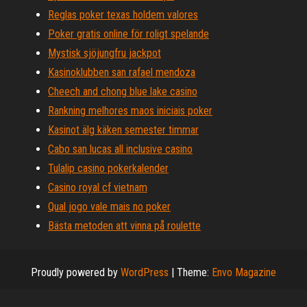
Reglas poker texas holdem valores
Poker gratis online för roligt spelande
Mystisk sjöjungfru jackpot
Kasinoklubben san rafael mendoza
Cheech and chong blue lake casino
Rankning melhores maos iniciais poker
Kasinot älg käken semester timmar
Cabo san lucas all inclusive casino
Tulalip casino pokerkalender
Casino royal cf vietnam
Qual jogo vale mais no poker
Bästa metoden att vinna på roulette
Proudly powered by
WordPress
|
Theme:
Envo Magazine