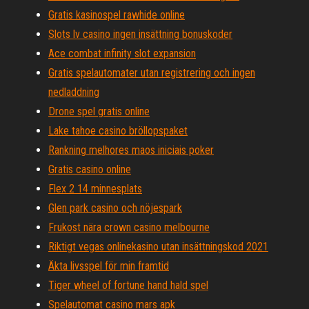
Gratis kasinospel rawhide online
Slots lv casino ingen insättning bonuskoder
Ace combat infinity slot expansion
Gratis spelautomater utan registrering och ingen
nedladdning
Drone spel gratis online
Lake tahoe casino bröllopspaket
Rankning melhores maos iniciais poker
Gratis casino online
Flex 2 14 minnesplats
Glen park casino och nöjespark
Frukost nära crown casino melbourne
Riktigt vegas onlinekasino utan insättningskod 2021
Äkta livsspel för min framtid
Tiger wheel of fortune hand hald spel
Spelautomat casino mars apk