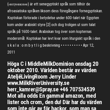
(ⲙⲛⲧⲣⲙⲛⲕⲏⲙⲉ) är ett senegyptiskt språk som tillhör de
afroasiatiska språken liksom dess föregångare fornegyptiskan.
Koptiskan förlorade i betydelse under 600-talet när Egypten
kom under arabiskt styre [2] och dog troligen ut som talat
språk på 1600-talet. Arabiskan tog över som kopternas
modersmål. Koptiskan har levt kvar som liturgiskt språk i den
s k a l a : o m b y t l i g beskrivning • • • • • • • • • • Apr 12,
2011
Höga C i MiddleMilkDominion onsdag 20
oktober 2010. Världen består av värden
AteljéLivingRoom Jerry Linder
www.MilkRiverUniversity.se
herr_kamrer@Spray.se +46 707534539
Mot alla odds En gammal amazon, med
lister och crom, den du! Där har du värden
som inte går av för hackor, som man sa