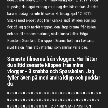
000/36 månader=) 2777 kr i amortering Apr 12, 2011 · Höga
frupoäng Har lagat middag varje dag den här veckan. Att det
bara är tisdag hör inte till saken. kl. tisdag, april 12, 2011.
Skicka med e-post BlogThis! Kanske ändå att idén som jag
fick då jag gick nerför trappan, den långa branta, från kullen
och ner till stadens marknad, skulle kunna kallas: Höga
Konsten i Sörmland. Där uppe i Dalarna, helt nära Leksand,
invid Insjön, finns ett vattenhjul som snurrar varje dag.
Senaste filmerna från vloggen. Här hittar
du alltid senaste klippen från mina
vloggar - 3 snabba och Sparskolan. Jag
fyller även på med andra klipp och poddar
dä
u u u u u u u u u u u u u u u u u u u u u u u u u u uu u u u u u u u u
u u u u u u u u u u u u u u u u u u u u u u u u u u u u u u u u u u u
u u u u u u u u u u u u u N 0 1 2 3 4 km STARTPOSITION