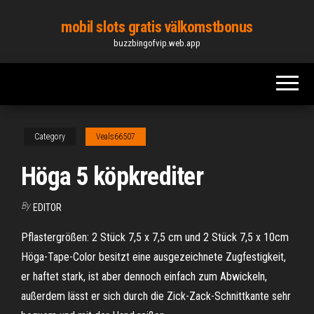
Skip
mobil slots gratis välkomstbonus
to
buzzbingofvip.web.app
the
content
Category
Veals66507
Höga 5 köpkrediter
By
EDITOR
Pflastergrößen: 2 Stück 7,5 x 7,5 cm und 2 Stück 7,5 x 10cm
Höga-Tape-Color besitzt eine ausgezeichnete Zugfestigkeit,
er haftet stark, ist aber dennoch einfach zum Abwickeln,
außerdem lässt er sich durch die Zick-Zack-Schnittkante sehr